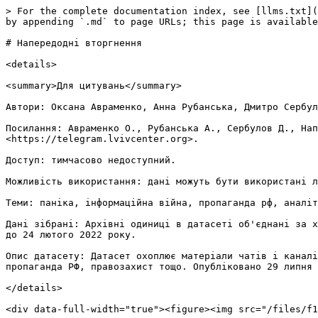
> For the complete documentation index, see [llms.txt](https://blog.telegram.lvivcenter.org/blog-ukr/llms.txt). Markdown versions of documentation pages are available by appending `.md` to page URLs; this page is available as [Markdown](https://blog.telegram.lvivcenter.org/blog-ukr/datasets-ukr/before-the-invasion-2.md).

# Напередодні вторгнення

<details>

<summary>Для цитувань</summary>

Автори: Оксана Авраменко, Анна Рубанська, Дмитро Сербулов.

Посилання: Авраменко О., Рубанська А., Сербулов Д., Напередодні вторгнення (набір даних). ТГ-Архів війни, Центр міської історії (2024). Режим доступу: <https://telegram.lvivcenter.org>.

Доступ: тимчасово недоступний.

Можливість використання: дані можуть бути використані лише для некомерційного дослідження.

Теми: паніка, інформаційна війна, пропаганда рф, аналітика, релігія, економіка.

Дані зібрані: Архівні одиниці в датасеті об'єднані за хронологічним принципом. Серед усіх архівних одиниць, були відібрані лише ті, які містять інформацію за період до 24 лютого 2022 року.

Опис датасету: Датасет охоплює матеріали чатів і каналів, які включають періоди до 24.02.2022. Тематичний спектр архівних одиниць доволі широкий: релігія, економіка, пропаганда РФ, правозахист тощо. Опубліковано 29 липня 2024 року.

</details>

<div data-full-width="true"><figure><img src="/files/f1AUyTlh68Bvlvjy3imG" alt=""><figcaption><p>Фото [1]</p></figcaption></figure></div>

Збільшення військової присутності рф поблизу кордонів України у листопаді 2021 року, визнання так званої "ЛДНР" з боку рф 21 лютого 2022 року та підписання Президентом України указу про призов резервістів наступного дня – це лише частина вже відомих подій, які передували повномасштабному вторгненню рф. У тіні заяв та дій офіційних державних діячів часто залишається непоміченою діяльність головних учасників історичних процесів – пересічних громадян. Оскільки Телеграм був і є доволі популярною соціальною мережею серед громадян України, він стає важливим джерелом для дослідження повсякденних практик, думок та настроїв суспільства напередодні війни.\
\
Датасет дозволить дослідити багато тем, серед яких:

• Як пропаганда рф заперечувала можливість масштабної інтервенції до України і кого називала "справжніми" ворогами?

<figure><img src="/files/VxDpes5hFA32LkBDOS5P" alt="" width="375"><figcaption><p>Джерело [2]</p></figcaption></figure>

• Як російські офіційні канали та пропагандисти готували населення рф та окупованих від 2014 року територій України до вторгнення? Як у проросійських каналах/чатах поширювалася мова ворожнечі до українців?

<figure><img src="/files/vWTDRZ0EFP74fsOGuUoT" alt="" width="563"><figcaption><p>Джерело [3]</p></figcaption></figure>

<figure><img src="/files/97UIzH5j3ApZbclhD9Qt" alt="" width="563"><figcaption><p>Джерело [4]</p></figcaption></figure>

<figure><img src="/files/PcNGN6ntDc4Wnu3pxZCe" alt="" width="563"><figcaption><p>Джерело [5]</p></figcaption></figure>

<figure><img src="/files/EklWE0Chbf3lwc8IClCJ" alt="" width="563"><figcaption><p>Джерело [6]</p></figcaption></figure>

• Як зростала напруга серед білорусів у звʼязку з російсько-білоруськими військовими навчаннями "Захід-2021"?

<figure><img src="/files/vwGADox4SeUewA7AcKfv" alt="" width="563"><figcaption><p>Джерело [1]</p></figcaption></figure>

<figure><img src="/files/62y