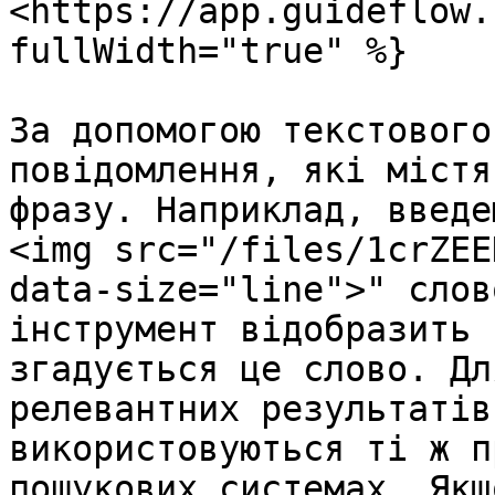
<https://app.guideflow.
fullWidth="true" %}

За допомогою текстового
повідомлення, які містя
фразу. Наприклад, введе
<img src="/files/1crZEE
data-size="line">" слов
інструмент відобразить 
згадується це слово. Дл
релевантних результатів
використовуються ті ж п
пошукових системах. Якщ