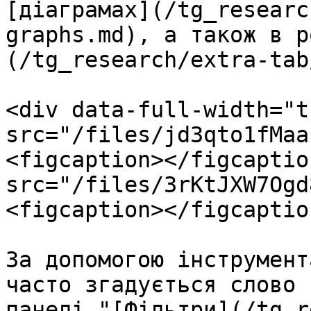
[діаграмах](/tg_researc
graphs.md), а також в р
(/tg_research/extra-tab
<div data-full-width="t
src="/files/jd3qto1fMaa
<figcaption></figcaptio
src="/files/3rKtJXW7Ogd
<figcaption></figcaptio
За допомогою інструмент
часто згадується слово 
панелі "[Фільтри](/tg_r